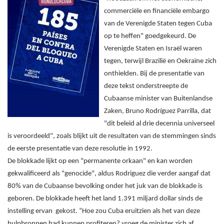
commerciële en financiële embargo
van de Verenigde Staten tegen Cuba
op te heffen" goedgekeurd. De
Verenigde Staten en Israël waren
tegen, terwijl Brazilië en Oekraïne zich
onthielden. Bij de presentatie van
deze tekst onderstreepte de
Cubaanse minister van Buitenlandse
Zaken, Bruno Rodríguez Parrilla, dat
"dit beleid al drie decennia universeel
is veroordeeld", zoals blijkt uit de resultaten van de stemmingen sinds
de eerste presentatie van deze resolutie in 1992.
De blokkade lijkt op een "permanente orkaan" en kan worden
gekwalificeerd als "genocide", aldus Rodriguez die verder aangaf dat
80% van de Cubaanse bevolking onder het juk van de blokkade is
geboren. De blokkade heeft het land 1.391 miljard dollar sinds de
instelling ervan gekost. “Hoe zou Cuba eruitzien als het van deze
hulpbronnen had kunnen profiteren? vroeg de minister zich af.