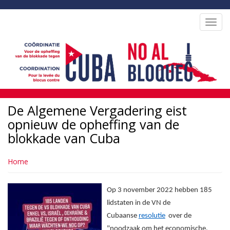
Overslaan
en
Toggl
naar
navig
de
inhoud
gaan
De Algemene Vergadering eist
opnieuw de opheffing van de
blokkade van Cuba
Home
Op 3 november 2022 hebben 185
lidstaten in de VN de
Cubaanse
resolutie
over de
"noodzaak om het economische,