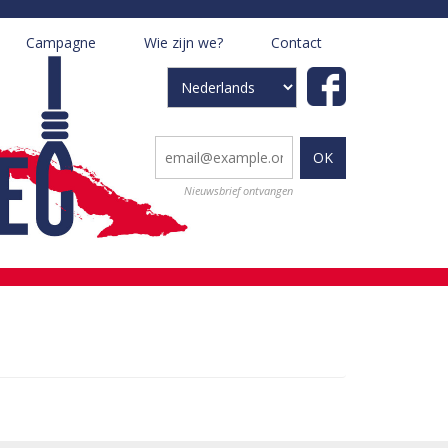
Campagne
Wie zijn we?
Contact
+
+
Select
your
language
Nieuwsbrief ontvangen