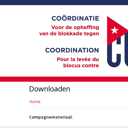
Overslaan
en
naar
de
inhoud
gaan
Downloaden
Home
Campagnemateriaal.