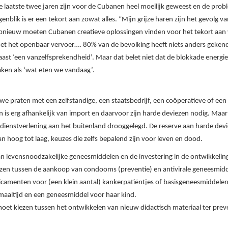
e laatste twee jaren zijn voor de Cubanen heel moeilijk geweest en de probl
genblik is er een tekort aan zowat alles. “Mijn grijze haren zijn het gevolg 
pnieuw moeten Cubanen creatieve oplossingen vinden voor het tekort aan 
et het openbaar vervoer…. 80% van de bevolking heeft niets anders gekend d
aast ‘een vanzelfsprekendheid’. Maar dat belet niet dat de blokkade energie
aken als ‘wat eten we vandaag’.
 praten met een zelfstandige, een staatsbedrijf, een coöperatieve of een s
is erg afhankelijk van import en daarvoor zijn harde deviezen nodig. Maa
dienstverlening aan het buitenland drooggelegd. De reserve aan harde devi
n hoog tot laag, keuzes die zelfs bepalend zijn voor leven en dood.
n levensnoodzakelijke geneesmiddelen en de investering in de ontwikkelin
ezen tussen de aankoop van condooms (preventie) en antivirale geneesmid
icamenten voor (een klein aantal) kankerpatiëntjes of basisgeneesmiddele
aaltijd en een geneesmiddel voor haar kind.
et kiezen tussen het ontwikkelen van nieuw didactisch materiaal ter pre