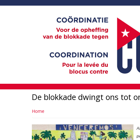
Overslaan
en
naar
de
inhoud
gaan
De blokkade dwingt ons tot o
Home
A
p