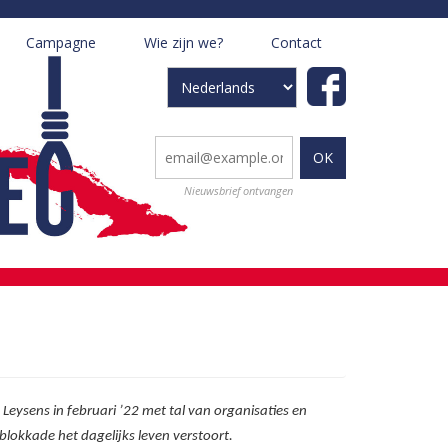
Campagne
Wie zijn we?
Contact
+
+
Select
your
language
Nieuwsbrief ontvangen
eysens in februari ’22 met tal van organisaties en
lokkade het dagelijks leven verstoort.