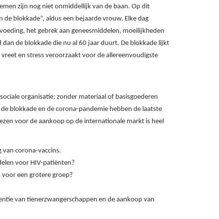
emen zijn nog niet onmiddellijk van de baan. Op dit
van de blokkade”, aldus een bejaarde vrouw. Elke dag
voeding, het gebrek aan geneesmiddelen, moeilijkheden
an de blokkade die nu al 60 jaar duurt. De blokkade lijkt
 vreet en stress veroorzaakt voor de allereenvoudigste
ociale organisatie: zonder materiaal of basisgoederen
r de blokkade en de corona-pandemie hebben de laatste
ezen voor de aankoop op de internationale markt is heel
g van corona-vaccins.
delen voor HIV-patiënten?
n voor een grotere groep?
ventie van tienerzwangerschappen en de aankoop van