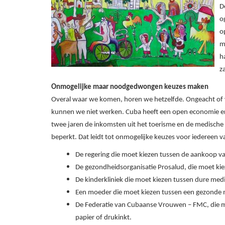
D
o
o
m
h
z
Onmogelijke maar noodgedwongen keuzes maken
Overal waar we komen, horen we hetzelfde. Ongeacht of we
kunnen we niet werken. Cuba heeft een open economie en 
twee jaren de inkomsten uit het toerisme en de medische 
beperkt. Dat leidt tot onmogelijke keuzes voor iedereen va
De regering die moet kiezen tussen de aankoop va
De gezondheidsorganisatie Prosalud, die moet ki
De kinderkliniek die moet kiezen tussen dure med
Een moeder die moet kiezen tussen een gezonde m
De Federatie van Cubaanse Vrouwen – FMC, die mo
papier of drukinkt.