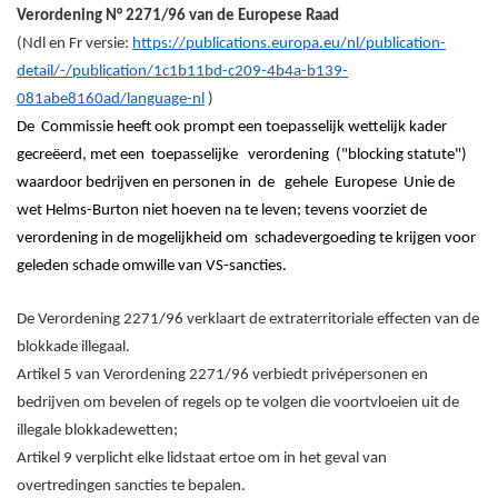
Verordening N° 2271/96 van de Europese Raad
(Ndl en Fr versie:
https://publications.europa.eu/nl/publication-
detail/-/publication/1c1b11bd-c209-4b4a-b139-
081abe8160ad/language-nl
)
De Commissie heeft ook prompt een toepasselijk wettelijk kader
gecreëerd, met een toepasselijke verordening ("blocking statute")
waardoor bedrijven en personen in de gehele Europese Unie de
wet Helms-Burton niet hoeven na te leven; tevens voorziet de
verordening in de mogelijkheid om schadevergoeding te krijgen voor
geleden schade omwille van VS-sancties.
De Verordening 2271/96 verklaart de extraterritoriale effecten van de
blokkade illegaal.
Artikel 5 van Verordening 2271/96 verbiedt privépersonen en
bedrijven om bevelen of regels op te volgen die voortvloeien uit de
illegale blokkadewetten;
Artikel 9 verplicht elke lidstaat ertoe om in het geval van
overtredingen sancties te bepalen.