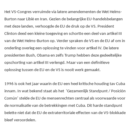
Het VS-Congres verruimde via latere amendementen de Wet Helms-
Burton naar Libië en Iran. Gezien de belangrijke EU-handelsbelangen
met deze landen, verhoogde de EU de druk op de VS. President
Clinton deed een kleine toegeving en schortte een deel van artikel III
van de Wet Helms-Burton op. Verder spraken de VS en de EU af om in
onderling overleg een oplossing te vinden voor artikel IV. De latere
presidenten Bush, Obama en zelfs Trump hebben deze gedeeltelijke
opschorting van artikel III verlengd. Maar van een definitieve
oplossing tussen de EU en de VS is nooit werk gemaakt.
1996 is ook het jaar waarin de EU een heel kritische houding tav Cuba
innam. In wat bekend staat als het ‘Gezamenlijk Standpunt / Posición
Común’ stelde de EU de mensenrechten centraal als voorwaarde voor
de normalisatie van de betrekkingen met Cuba. Dit harde standpunt
belette niet dat de EU de extraterritoriale effecten van de VS-blokkade
bleef veroordelen.