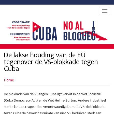
Overslaan
en
Toggl
naar
navig
de
inhoud
gaan
De lakse houding van de EU
tegenover de VS-blokkade tegen
Cuba
Home
De blokkade van de VS tegen Cuba ligt vervat in de Wet Torricelli
(Cuba Democracy Act) en de Wet Helms-Burton. Andere industrieel
sterke landen reageerden verontwaardigd, omdat VS-de blokkade
tegen Cuba de bewegingsruimte van niet-VS bedrijven sterk aan