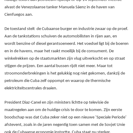
alvast de Venezolaanse tanker Manuela Sáenz in de haven van
Cienfuegos aan.
De toestand stelt de Cubaanse burger en industrie zwaar op de proef.
Aan de tankstations schuiven de automobilisten in rijen aan, en
wordt benzine of diesel gerantsoeneerd. Het voedsel ligt bij de boeren
en in de havens, maar het raakt moeilijk bij de consument. De
winkelrekken op de staatsmarkten zijn vlug uitverkocht en op straat
stijgen de prijzen. Een aantal bussen rijdt niet meer. Maar tot
stroomonderbrekingen is het gelukkig nog niet gekomen, dankzij de
petroleum die Cuba zelf oppompt en waarop de thermische
elektriciteitscentrales draaien.
President Diaz-Canel en zijn ministers lichtte op televisie de
maatregelen aan om de huidige crisis te door te komen. Zijn eerste
boodschap was dat Cuba zeker niet op een nieuwe ‘Speciale Periode’
afstevent, zoals in de jaren negentig toen samen met de Sovjet Unie
ook de Cubaanse economie instortte. Cuba staat nu sterker,