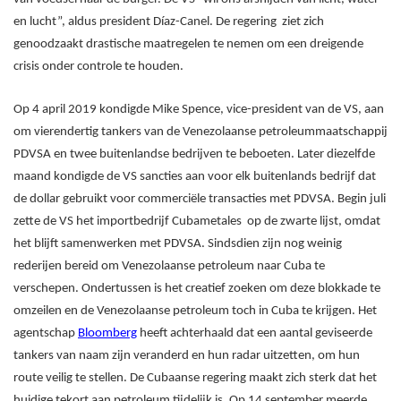
en lucht”, aldus president Díaz-Canel. De regering ziet zich
genoodzaakt drastische maatregelen te nemen om een dreigende
crisis onder controle te houden.
Op 4 april 2019 kondigde Mike Spence, vice-president van de VS, aan
om vierendertig tankers van de Venezolaanse petroleummaatschappij
PDVSA en twee buitenlandse bedrijven te beboeten. Later diezelfde
maand kondigde de VS sancties aan voor elk buitenlands bedrijf dat
de dollar gebruikt voor commerciële transacties met PDVSA. Begin juli
zette de VS het importbedrijf Cubametales op de zwarte lijst, omdat
het blijft samenwerken met PDVSA. Sindsdien zijn nog weinig
rederijen bereid om Venezolaanse petroleum naar Cuba te
verschepen. Ondertussen is het creatief zoeken om deze blokkade te
omzeilen en de Venezolaanse petroleum toch in Cuba te krijgen. Het
agentschap
Bloomberg
heeft achterhaald dat een aantal geviseerde
tankers van naam zijn veranderd en hun radar uitzetten, om hun
route veilig te stellen. De Cubaanse regering maakt zich sterk dat het
huidige tekort aan petroleum tijdelijk is. Op 14 september meerde