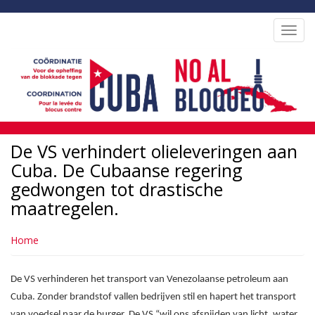
Overslaan
en
Toggl
naar
navig
de
inhoud
gaan
De VS verhindert olieleveringen aan
Cuba. De Cubaanse regering
gedwongen tot drastische
maatregelen.
Home
De VS verhinderen het transport van Venezolaanse petroleum aan
Cuba. Zonder brandstof vallen bedrijven stil en hapert het transport
van voedsel naar de burger. De VS “wil ons afsnijden van licht, water