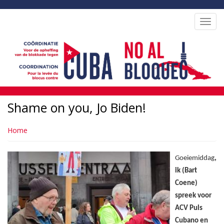
Overslaan
en
Toggl
naar
navig
de
inhoud
gaan
Shame on you, Jo Biden!
Home
Goeiemiddag
,
ik (Bart
Coene)
spreek voor
ACV Puls
Cubano en