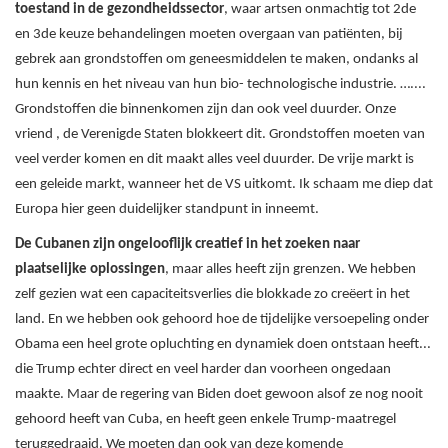
toestand in de gezondheidssector
, waar artsen onmachtig tot 2de
en 3de keuze behandelingen moeten overgaan van patiënten, bij
gebrek aan grondstoffen om geneesmiddelen te maken, ondanks al
hun kennis en het niveau van hun bio- technologische industrie. …....
Grondstoffen die binnenkomen zijn dan ook veel duurder. Onze
vriend , de Verenigde Staten blokkeert dit. Grondstoffen moeten van
veel verder komen en dit maakt alles veel duurder. De vrije markt is
een geleide markt, wanneer het de VS uitkomt. Ik schaam me diep dat
Europa hier geen duidelijker standpunt in inneemt.
De Cubanen zijn ongelooflijk creatief in het zoeken naar
plaatselijke oplossingen
, maar alles heeft zijn grenzen. We hebben
zelf gezien wat een capaciteitsverlies die blokkade zo creëert in het
land. En we hebben ook gehoord hoe de tijdelijke versoepeling onder
Obama een heel grote opluchting en dynamiek doen ontstaan heeft...
die Trump echter direct en veel harder dan voorheen ongedaan
maakte. Maar de regering van Biden doet gewoon alsof ze nog nooit
gehoord heeft van Cuba, en heeft geen enkele Trump-maatregel
teruggedraaid. We moeten dan ook van deze komende