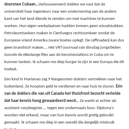
doorsnee Cubaan…
Verbouwereerd stelden we vast dat de
universiteit haar ingenieurs naar een onderneming aan de andere
kant van het land diende te zenden om met machines te kunnen
werken. Hun eigen werkplaatsen hadden immers geen wisselstukken.
Petroleumtankers maken in Cienfuegos rechtsomkeer omdat de
Europese vriend Amerika zware boetes oplegt. De raffinaderij kan dus
geen brandstof maken…. Het VRT-journaal van dinsdag jongstleden
toonde de ellenlange files aan de benzinestations In Cuba om te
kunnen tanken. Ik schaam me diep burger te zijn in een Europa die dit
toelaat.
Een kind in Marianao zag 9 klasgenoten-dokters vertrekken naar het
buitenland. Ze hoopten geld te verdienen en naar huis te sturen.
Eén
van de dokters die van uit Canada het thuisfront bezocht vertelde
dat haar kennis hoog gewaardeerd werd…
Ze werkt er echter als
assistent-verpleegster…. tegen een ondermaats loon. Diploma’s
worden niet erkend, maar van hun kennis wordt gretig gebruikt
gemaakt. Ik schaam me diep in een wereld die dergelijk misbruik