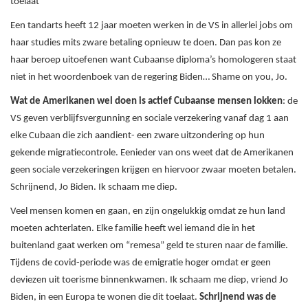
toelaat
Een tandarts heeft 12 jaar moeten werken in de VS in allerlei jobs om
haar studies mits zware betaling opnieuw te doen. Dan pas kon ze
haar beroep uitoefenen want Cubaanse diploma’s homologeren staat
niet in het woordenboek van de regering Biden… Shame on you, Jo.
Wat de Amerikanen wel doen is actief Cubaanse mensen lokken
: de
VS geven verblijfsvergunning en sociale verzekering vanaf dag 1 aan
elke Cubaan die zich aandient- een zware uitzondering op hun
gekende migratiecontrole. Eenieder van ons weet dat de Amerikanen
geen sociale verzekeringen krijgen en hiervoor zwaar moeten betalen.
Schrijnend, Jo Biden. Ik schaam me diep.
Veel mensen komen en gaan, en zijn ongelukkig omdat ze hun land
moeten achterlaten. Elke familie heeft wel iemand die in het
buitenland gaat werken om “remesa” geld te sturen naar de familie.
Tijdens de covid-periode was de emigratie hoger omdat er geen
deviezen uit toerisme binnenkwamen. Ik schaam me diep, vriend Jo
Biden, in een Europa te wonen die dit toelaat.
Schrijnend was de