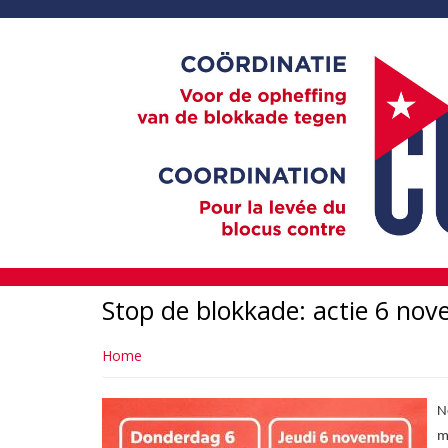
Overslaan
en
naar
de
inhoud
gaan
Stop de blokkade: actie 6 nov
Home
N
m