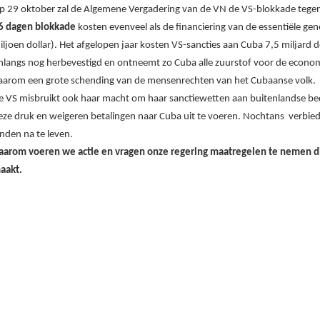
p 29 oktober zal de Algemene Vergadering van de VN de VS-blokkade tegen
6 dagen blokkade
kosten evenveel als de financiering van de essentiële ge
iljoen dollar). Het afgelopen jaar kosten VS-sancties aan Cuba 7,5 miljard d
nlangs nog herbevestigd en ontneemt zo Cuba alle zuurstof voor de economi
aarom een grote schending van de mensenrechten van het Cubaanse volk.
e VS misbruikt ook haar macht om haar sanctiewetten aan buitenlandse be
eze druk en weigeren betalingen naar Cuba uit te voeren. Nochtans verbie
anden na te leven.
aarom voeren we actie en vragen onze regering maatregelen te nemen di
aakt.