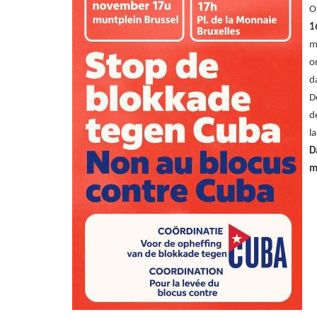
O
1
m
o
d
D
d
l
D
m