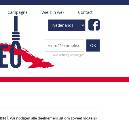
Campagne
Wie zijn we?
Contact
+
+
Select
your
language
Nieuwsbrief ontvangen
ussel
. We nodigen alle deelnemers uit om zoveel mogelijk