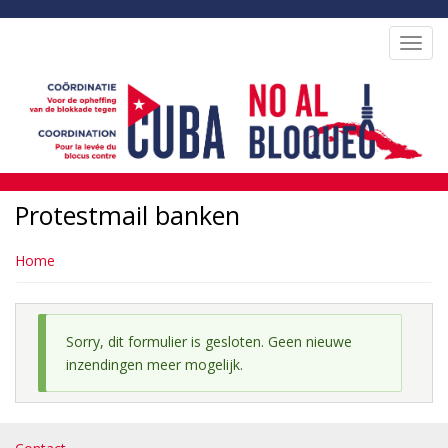
Overslaan
en
Toggl
naar
navig
de
inhoud
gaan
Protestmail banken
Home
Sorry, dit formulier is gesloten. Geen nieuwe
Statusbericht
inzendingen meer mogelijk.