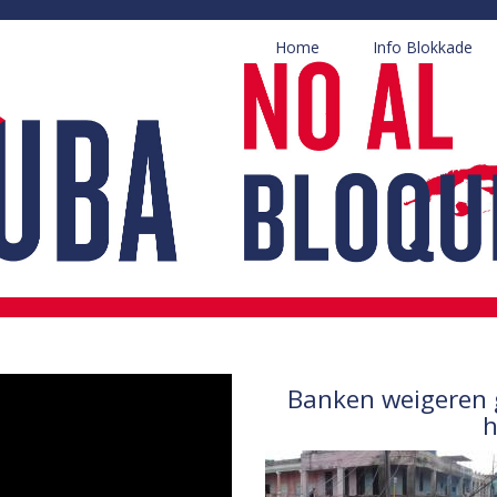
Home
Info Blokkade
Banken weigeren 
h