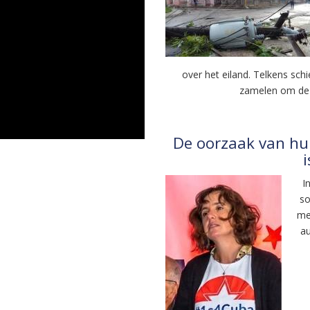
over het eiland. Telkens schi
zamelen om de 
De oorzaak van hui
I
so
met
au