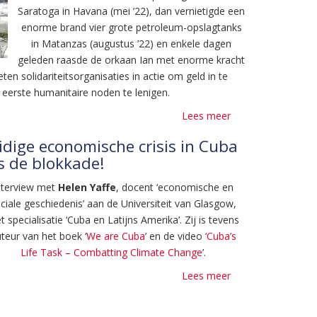
Saratoga in Havana (mei ’22), dan vernietigde een
enorme brand vier grote petroleum-opslagtanks
in Matanzas (augustus ’22) en enkele dagen
geleden raasde de orkaan Ian met enorme kracht
eten solidariteitsorganisaties in actie om geld in te
eerste humanitaire noden te lenigen.
Lees meer
over
Banken
dige economische crisis in Cuba
weigeren
is de blokkade!
geldtransfers
voor
nterview met
Helen
Yaffe
, docent ‘economische en
humanitaire
ciale geschiedenis’ aan de Universiteit van Glasgow,
hulp
 specialisatie ‘Cuba en Latijns Amerika’. Zij is tevens
naar
teur van het boek ‘
We are Cuba
’ en de video ‘
Cuba’s
Cuba
Life Task – Combatting Climate Change
’.
Lees meer
over
De
oorzaak