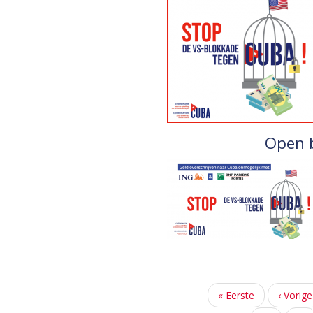
Open b
Paginering
Eerste
« Eerste
Vorige
‹ Vorige
pagina
pagina