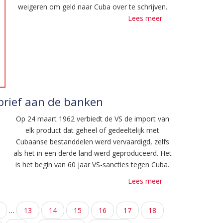
nodig!
weigeren om geld naar Cuba over te schrijven.
Lees meer
over
De
campagne
loopt
door!
Stuur
een
protestmail
rief aan de banken
naar
Op 24 maart 1962 verbiedt de VS de import van
de
elk product dat geheel of gedeeltelijk met
banken!
Cubaanse bestanddelen werd vervaardigd, zelfs
als het in een derde land werd geproduceerd. Het
is het begin van 60 jaar VS-sancties tegen Cuba.
Lees meer
over
Open
brief
…
Pagina
13
Pagina
14
Pagina
15
Pagina
16
Huidige
17
Pagina
18
aan
pagina