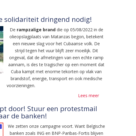
van
huidige
economische
 solidariteit dringend nodig!
crisis
De
rampzalige brand
die op 05/08/2022 in de
in
olieopslagplaats van Matanzas begon, betekent
Cuba
een nieuwe slag voor het Cubaanse volk. De
is
strijd tegen het vuur blijft zeer moeilijk. Dit
de
ongeval, dat de afmetingen van een echte ramp
blokkade!
aannam, is des te tragischer op een moment dat
Cuba kampt met enorme tekorten op vlak van
brandstof, energie, transport en ook medische
voorzieningen.
Lees meer
over
Cuba
t door! Stuur een protestmail
heeft
aar de banken!
onze
solidariteit
We zetten onze campagne voort. Want Belgische
dringend
banken zoals ING en BNP-Paribas-Fortis blijven