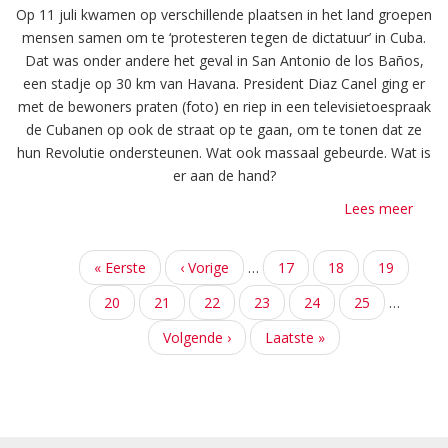
Op 11 juli kwamen op verschillende plaatsen in het land groepen
mensen samen om te ‘protesteren tegen de dictatuur’ in Cuba.
Dat was onder andere het geval in San Antonio de los Baños,
een stadje op 30 km van Havana. President Diaz Canel ging er
met de bewoners praten (foto) en riep in een televisietoespraak
de Cubanen op ook de straat op te gaan, om te tonen dat ze
hun Revolutie ondersteunen. Wat ook massaal gebeurde. Wat is
er aan de hand?
Lees meer
over
Straa
in
Paginering
Eerste
« Eerste
Vorige
‹ Vorige
…
Pagina
17
Pagina
18
Pagina
19
Cuba
pagina
pagina
de
Pagina
20
Huidige
21
Pagina
22
Pagina
23
Pagina
24
Pagina
25
…
VS-
pagina
Volgende
Volgende ›
Laatste
Laatste »
blok
pagina
pagina
is
de
echt
oorz