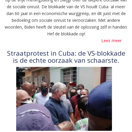
de sociale onrust. De blokkade van de VS houdt Cuba al meer
dan 60 jaar in een economische wurggreep, en dit juist met de
bedoeling om sociale onrust te veroorzaken. Met andere
woorden, Biden heeft de sleutel van de oplossing zelf in handen:
Hef de blokkade op!
Lees meer
over
Drin
Straatprotest in Cuba: de VS-blokkade
opro
is de echte oorzaak van schaarste.
Solid
22
juli
om
17u3
Centr
Stati
Bruss