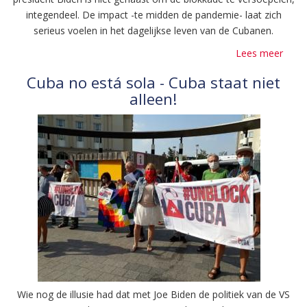
integendeel. De impact -te midden de pandemie- laat zich
serieus voelen in het dagelijkse leven van de Cubanen.
Lees meer
over
Strij
Cuba no está sola - Cuba staat niet
11/0
alleen!
om
11u:
De
gans
were
tege
de
blok
Wie nog de illusie had dat met Joe Biden de politiek van de VS