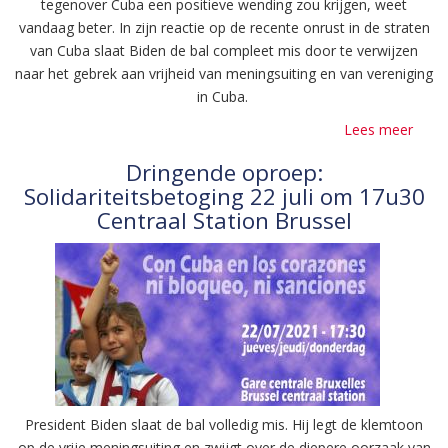
tegenover Cuba een positieve wending zou krijgen, weet
vandaag beter. In zijn reactie op de recente onrust in de straten
van Cuba slaat Biden de bal compleet mis door te verwijzen
naar het gebrek aan vrijheid van meningsuiting en van vereniging
in Cuba.
Lees meer
over
Cuba
Dringende oproep:
no
Solidariteitsbetoging 22 juli om 17u30
está
Centraal Station Brussel
sola
-
Cuba
staat
niet
allee
President Biden slaat de bal volledig mis. Hij legt de klemtoon
op de vrije meningsuiting en zwijgt over de diepere oorzaak van