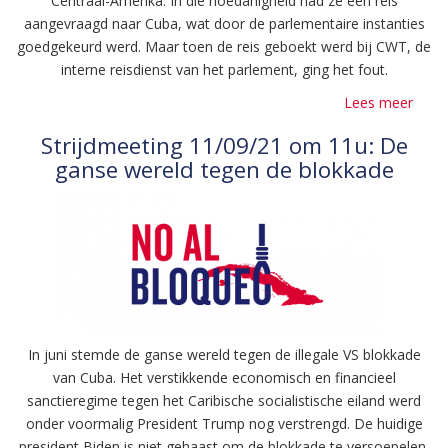
Centraal-Amerika. In die hoedanigheid had ze een reis
aangevraagd naar Cuba, wat door de parlementaire instanties
goedgekeurd werd. Maar toen de reis geboekt werd bij CWT, de
interne reisdienst van het parlement, ging het fout.
Lees meer
over
Reisd
Strijdmeeting 11/09/21 om 11u: De
Euro
ganse wereld tegen de blokkade
Parl
onde
aan
US
emba
tege
Cuba
In juni stemde de ganse wereld tegen de illegale VS blokkade
van Cuba. Het verstikkende economisch en financieel
sanctieregime tegen het Caribische socialistische eiland werd
onder voormalig President Trump nog verstrengd. De huidige
president Biden is niet gehaast om de blokkade te versoepelen,